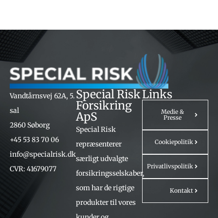
Special Risk
Links
Vandtårnsvej 62A, 5.
Forsikring
sal
Medie &
ApS
Presse
2860 Søborg
Special Risk
+45 53 83 70 06
Cookiepolitik
repræsenterer
info@specialrisk.dk
særligt udvalgte
Privatlivspolitik
CVR: 41679077
forsikringsselskaber,
som har de rigtige
Kontakt
produkter til vores
kunder og