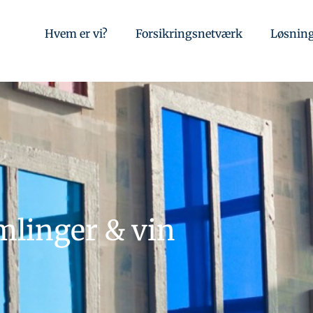
Hvem er vi?
Forsikringsnetværk
Løsnin
mlinger & vin