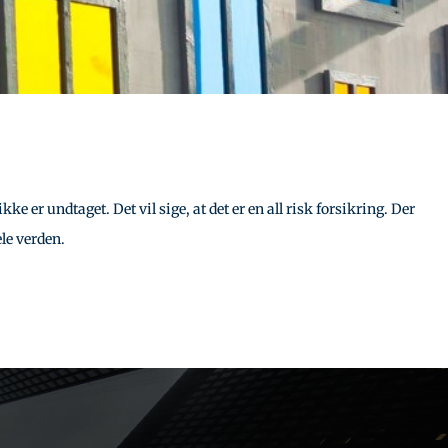
 er undtaget. Det vil sige, at det er en all risk forsikring. Der
ele verden.