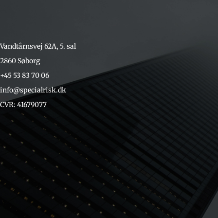
Vandtårnsvej 62A, 5. sal
2860 Søborg
+45 53 83 70 06
info@specialrisk.dk
CVR: 41679077