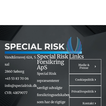
Special Risk
Links
Vandtårnsvej 62A, 5.
Forsikring
sal
Medie &
ApS
Presse
2860 Søborg
Special Risk
+45 53 83 70 06
Cookiepolitik
repræsenterer
info@specialrisk.dk
særligt udvalgte
Privatlivspolitik
CVR: 41679077
forsikringsselskaber,
som har de rigtige
Kontakt