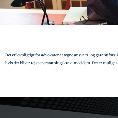
Det er lovpligtigt for advokater at tegne ansvars- og garantifors
hvis der bliver rejst et erstatningskrav imod dem. Det er muligt 