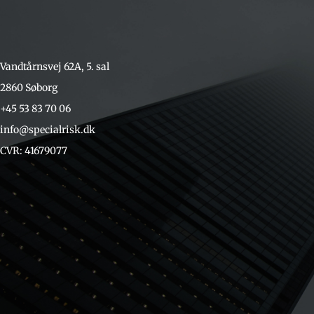
Vandtårnsvej 62A, 5. sal
2860 Søborg
+45 53 83 70 06
info@specialrisk.dk
CVR: 41679077