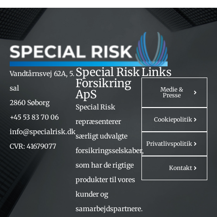
Special Risk
Links
Vandtårnsvej 62A, 5.
Forsikring
sal
Medie &
ApS
Presse
2860 Søborg
Special Risk
+45 53 83 70 06
Cookiepolitik
repræsenterer
info@specialrisk.dk
særligt udvalgte
Privatlivspolitik
CVR: 41679077
forsikringsselskaber,
som har de rigtige
Kontakt
produkter til vores
kunder og
samarbejdspartnere.